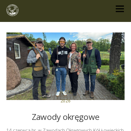
14
CZE
2026
Zawody okręgowe
14 czerwca br. w Zawodach Okręgowych Kół Łowieckich