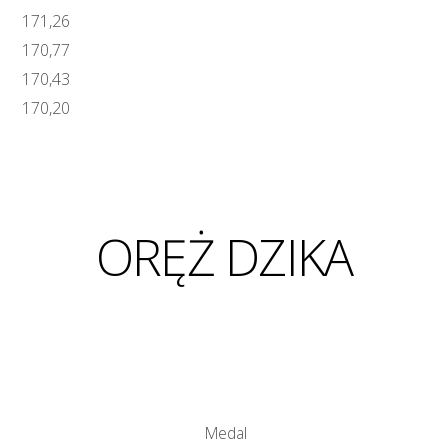
171,26
170,77
170,43
170,20
ORĘŻ DZIKA
Medal