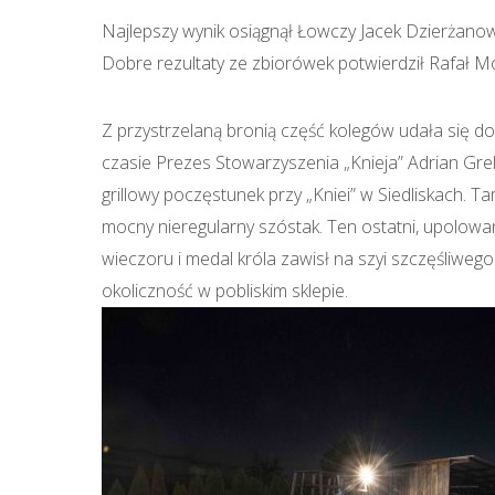
Najlepszy wynik osiągnął Łowczy Jacek Dzierżanows
Dobre rezultaty ze zbiorówek potwierdził Rafał Moc
Z przystrzelaną bronią część kolegów udała się d
czasie Prezes Stowarzyszenia „Knieja” Adrian Gr
grillowy poczęstunek przy „Kniei” w Siedliskach. 
mocny nieregularny szóstak. Ten ostatni, upolowan
wieczoru i medal króla zawisł na szyi szczęśliweg
okoliczność w pobliskim sklepie.