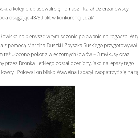
ki, a kolejno uplasowali się Tomasz i Rafał Dzierżanowscy.
ia osiągając 48/50 pkt w konkurencji „dzik”.
o łowiska na pierwsze w tym sezonie polowanie na rogacza. W 
ela z pomocą Marcina Duszki i Zbyszka Suskiego przygotowywał
Tam też ułożono pokot z wieczornych łowów – 3 myłkusy oraz
y przez Bronka Letkiego został oceniony, jako najlepszy tego
o łowcy. Polował on blisko Wawelna i zdążył zaopatrzyć się na t