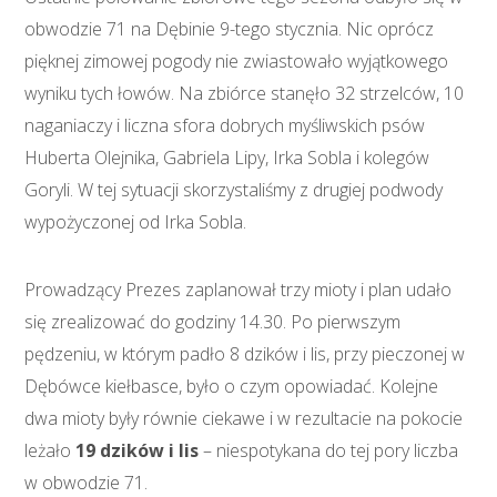
obwodzie 71 na Dębinie 9-tego stycznia. Nic oprócz
pięknej zimowej pogody nie zwiastowało wyjątkowego
wyniku tych łowów. Na zbiórce stanęło 32 strzelców, 10
naganiaczy i liczna sfora dobrych myśliwskich psów
Huberta Olejnika, Gabriela Lipy, Irka Sobla i kolegów
Goryli. W tej sytuacji skorzystaliśmy z drugiej podwody
wypożyczonej od Irka Sobla.
Prowadzący Prezes zaplanował trzy mioty i plan udało
się zrealizować do godziny 14.30. Po pierwszym
pędzeniu, w którym padło 8 dzików i lis, przy pieczonej w
Dębówce kiełbasce, było o czym opowiadać. Kolejne
dwa mioty były równie ciekawe i w rezultacie na pokocie
leżało
19 dzików i lis
– niespotykana do tej pory liczba
w obwodzie 71.