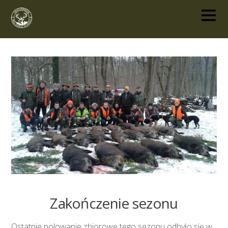
9
STY
2016
Zakończenie sezonu
Ostatnie polowanie zbiorowe tego sezonu odbyło się w