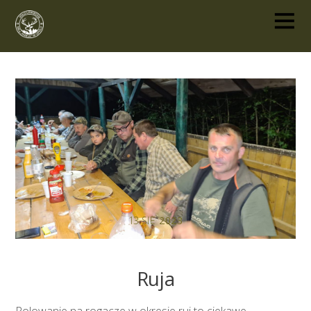
13
SIE
2023
Ruja
Polowanie na rogacze w okresie rui to ciekawe