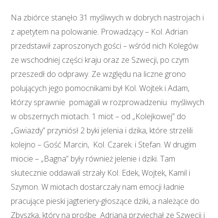
Na zbiórce stanęło 31 myśliwych w dobrych nastrojach i
z apetytem na polowanie. Prowadzący – Kol. Adrian
przedstawił zaproszonych gości – wśród nich Kolegów
ze wschodniej części kraju oraz ze Szwecji, po czym
przeszedł do odprawy. Ze względu na liczne grono
polujących jego pomocnikami był Kol. Wojtek i Adam,
którzy sprawnie pomagali w rozprowadzeniu myśliwych
w obszernych miotach. 1 miot – od „Kolejkowej” do
„Gwiazdy” przyniósł 2 byki jelenia i dzika, które strzelili
kolejno – Gość Marcin, Kol. Czarek. i Stefan. W drugim
miocie – „Bagna” były również jelenie i dziki. Tam
skutecznie oddawali strzały Kol. Edek, Wojtek, Kamil i
Szymon. W miotach dostarczały nam emocji ładnie
pracujące pieski jagteriery-głoszące dziki, a należące do
Zbyszka, który na prośbę Adriana przyjechał ze Szwecji i