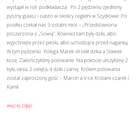
wystąpił w roli podkładacza. Po 2 pędzeniu zjedliśmy
pyszny gulasz i ciasto w okolicy cegielni w Szydłowie. Po
posiłku czekał nas 3-ostatni miot – „Przedstawiona
poszerzona o „Sowią”. Również tam były dziki, albo
wypchnięte przez pieski, albo uchodzące przed naganką.
W tym pędzeniu Kolega Marek strzelił dzika a Sławek
kozę. Zakończyliśmy polowanie. Na pokocie ułożyliśmy 2
byki, łania, 2 cielęta, 4 dziki i sarnę. Królem polowania
został zaproszony gość – Marcin a V-ce Królami czarek i
Kamil.
więcej zdjęć