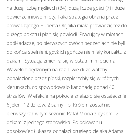
na dużą liczbę myśliwch (34), dużą liczbę gości (7) i duże
powierzchniowo mioty. Taka strategia obrana przez
prowadzącego Huberta Olejnika miała prowadzić też do
dużego pokotu i plan się powiódł. Pracujący w miotach
podkładacze, po pierwszych dwóch pędzeniach nie byli
do końca spełnieni, gdyż ich gończe nie miały kontaktu z
dzikami. Sytuacja zmieniła się w ostatnim miocie na
Wawelnie pędzonym na raz. Dwie duże watahy
odnalezione przez pieski, rozpierzchły się w różnych
kierunkach, co spowodowało kanonadę ponad 40
strzałów. W efekcie na pokocie znalazło się ostatecznie
6 jeleni, 12 dzików, 2 sarny i lis. Królem został nie
pierwszy raz w tym sezonie Rafał Mocia z bykiem i 2
dzikami z jednego stanowiska. Po polowaniu
posokowiec Łukasza odnalazł drugiego cielaka Adama