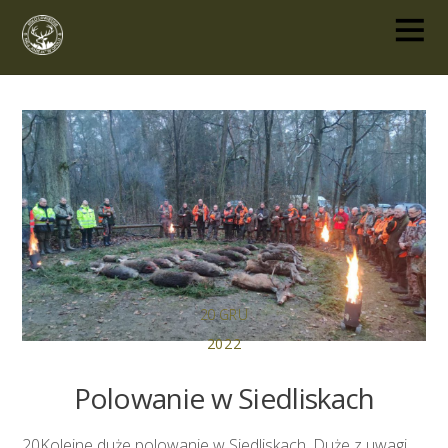
20
GRU
2022
Polowanie w Siedliskach
20Kolejne duże polowanie w Siedliskach. Duże z uwagi