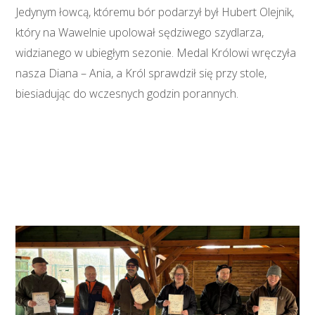
Jedynym łowcą, któremu bór podarzył był Hubert Olejnik,
który na Wawelnie upolował sędziwego szydlarza,
widzianego w ubiegłym sezonie. Medal Królowi wręczyła
nasza Diana – Ania, a Król sprawdził się przy stole,
biesiadując do wczesnych godzin porannych.
Czytaj więcej