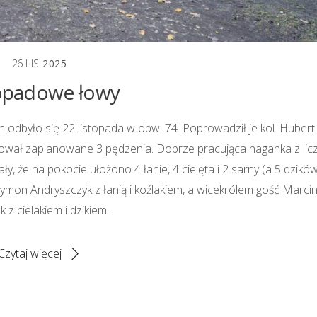
26
LIS
2025
opadowe łowy
odbyło się 22 listopada w obw. 74. Poprowadził je kol. Hubert
alizował zaplanowane 3 pędzenia. Dobrze pracująca naganka z lic
 że na pokocie ułożono 4 łanie, 4 cielęta i 2 sarny (a 5 dzikó
ymon Andryszczyk z łanią i koźlakiem, a wicekrólem gość Marci
 z cielakiem i dzikiem.
Czytaj więcej