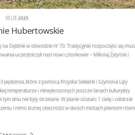
10
LIS
2025
ie Hubertowskie
 na Dębinie w obwodzie nr 70. Tradycyjnie rozpoczęło się msz
ania uczestniczyli nasi nowi członkowie – Mikołaj Żytyński i
pędzenia, które z pomocą Krzyśka Siekierki i Szymona Lipy
kiej temperaturze i niewykoszonych jeszcze łanach kukurydzy
tym dniu nie były strzelane. W planie zostało 1 cielę i odstrzał
dzeniu i mimo licznej obecności w dwóch miotach jeleniom równ
Czytaj więcej