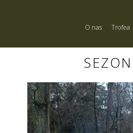
O nas
Trofea
SEZON