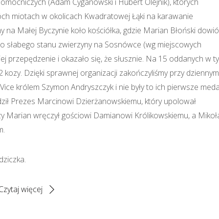
omocniczych (Adam Cyganowski i Hubert Olejnik), których
ch miotach w okolicach Kwadratowej Łąki na karawanie
liśmy na Małej Byczynie koło kościółka, gdzie Marian Błoński dowió
 Mimo słabego stanu zwierzyny na Sosnówce (wg miejscowych
j przepędzenie i okazało się, że słusznie. Na 15 oddanych w t
i 2 kozy. Dzięki sprawnej organizacji zakończyliśmy przy dziennym
 Vice królem Szymon Andryszczyk i nie były to ich pierwsze meda
ił Prezes Marcinowi Dzierżanowskiemu, który upolował
zy Marian wręczył gościowi Damianowi Królikowskiemu, a Mikoł
m.
dziczka.
Czytaj więcej