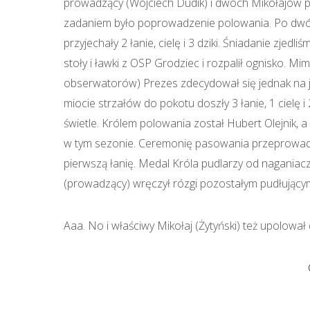
prowadzący (Wojciech Dudik) i dwóch Mikołajów p
zadaniem było poprowadzenie polowania. Po dwó
przyjechały 2 łanie, cielę i 3 dziki. Śniadanie zjed
stoły i ławki z OSP Grodziec i rozpalił ognisko.
obserwatorów) Prezes zdecydował się jednak na je
miocie strzałów do pokotu doszły 3 łanie, 1 cielę 
świetle. Królem polowania został Hubert Olejnik, a
w tym sezonie. Ceremonię pasowania przeprowadz
pierwszą łanię. Medal Króla pudlarzy od naganiac
(prowadzący) wręczył rózgi pozostałym pudłujący
Aaa. No i właściwy Mikołaj (Żytyński) też upolował 