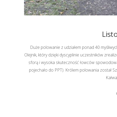
List
Duże polowanie z udziałem ponad 40 myśliwych 
Olejnik, który dzięki dyscyplinie uczestników zre
sforą i wysoka skuteczność łowców spowodowały,
pojechało do PPT). Królem polowania został Sz
Kałwak