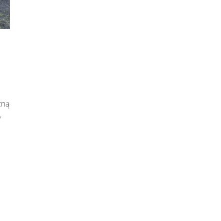
zną
w
n