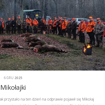
6
GRU
2025
Mikołajki
Jak przystało na ten dzień na odprawie pojawił się Mikołaj