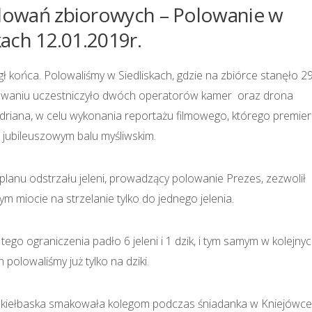
lowań zbiorowych – Polowanie w
kach 12.01.2019r.
 końca. Polowaliśmy w Siedliskach, gdzie na zbiórce stanęło 2
polowaniu uczestniczyło dwóch operatorów kamer oraz drona
riana, w celu wykonania reportażu filmowego, którego premie
 jubileuszowym balu myśliwskim.
anu odstrzału jeleni, prowadzący polowanie Prezes, zezwolił
 miocie na strzelanie tylko do jednego jelenia.
 tego ograniczenia padło 6 jeleni i 1 dzik, i tym samym w kolejny
polowaliśmy już tylko na dziki.
 kiełbaska smakowała kolegom podczas śniadanka w Kniejówce