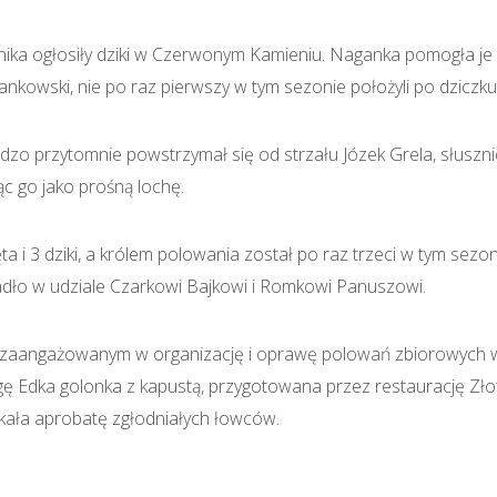
nika ogłosiły dziki w Czerwonym Kamieniu. Naganka pomogła je
 Jankowski, nie po raz pierwszy w tym sezonie położyli po dziczku
ardzo przytomnie powstrzymał się od strzału Józek Grela, słuszn
ąc go jako prośną lochę.
a i 3 dziki, a królem polowania został po raz trzeci w tym sezon
adło w udziale Czarkowi Bajkowi i Romkowi Panuszowi.
 zaangażowanym w organizację i oprawę polowań zbiorowych 
ę Edka golonka z kapustą, przygotowana przez restaurację Zło
kała aprobatę zgłodniałych łowców.