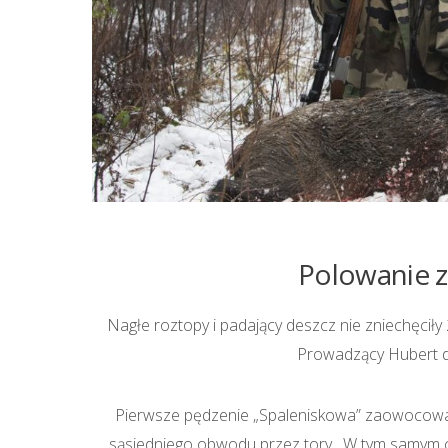
Polowanie z
Nagłe roztopy i padający deszcz nie zniechęciły
Prowadzący Hubert do
Pierwsze pędzenie „Spaleniskowa” zaowocowało
sąsiedniego obwodu przez tory. W tym samym cz