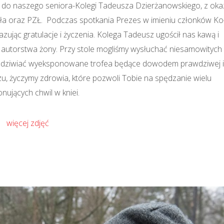
tą do naszego seniora-Kolegi Tadeusza Dzierżanowskiego, z okaz
Koła oraz PZŁ. Podczas spotkania Prezes w imieniu członków Ko
ując gratulacje i życzenia. Kolega Tadeusz ugościł nas kawą i
utorstwa żony. Przy stole mogliśmy wysłuchać niesamowitych
 podziwiać wyeksponowane trofea będące dowodem prawdziwej i
zu, życzymy zdrowia, które pozwoli Tobie na spędzanie wielu
nujących chwil w kniei.
więcej zdjęć