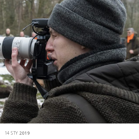
14
STY
2019