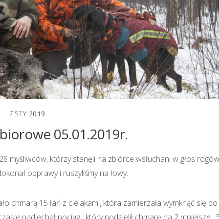
7
STY
2019
biorowe 05.01.2019r.
 28 myśliwców, którzy stanęli na zbiórce wsłuchani w głos rogów
konał odprawy i ruszyliśmy na łowy.
 chmarą 15 łań z cielakami, która zamierzała wymknąć się do
asie nadjechał pociąg, który podzielił chmarę na 2 mniejsze. 