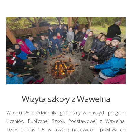
25
PAŹ
2016
Wizyta szkoły z Wawelna
W dniu 25 października gościliśmy w naszych progach
Uczniów Publicznej Szkoły Podstawowej z Wawelna.
Dzieci z klas 1-5 w asyście nauczycieli przybyły do