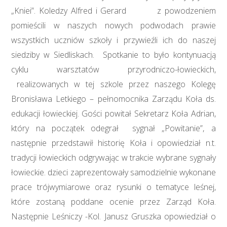
„Kniei”. Koledzy Alfred i Gerard z powodzeniem
pomieścili w naszych nowych podwodach prawie
wszystkich uczniów szkoły i przywieźli ich do naszej
siedziby w Siedliskach. Spotkanie to było kontynuacją
cyklu warsztatów przyrodniczo-łowieckich,
realizowanych w tej szkole przez naszego Kolegę
Bronisława Letkiego – pełnomocnika Zarządu Koła ds.
edukacji łowieckiej. Gości powitał Sekretarz Koła Adrian,
który na początek odegrał sygnał „Powitanie”, a
następnie przedstawił historię Koła i opowiedział n.t.
tradycji łowieckich odgrywając w trakcie wybrane sygnały
łowieckie. dzieci zaprezentowały samodzielnie wykonane
prace trójwymiarowe oraz rysunki o tematyce leśnej,
które zostaną poddane ocenie przez Zarząd Koła.
Następnie Leśniczy -Kol. Janusz Gruszka opowiedział o